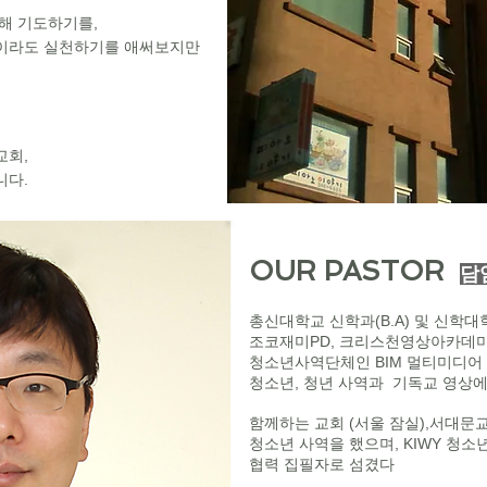
해 기도하기를,
랑이라도 실천하기를 애써보지만
교회,
니다.
OUR PASTOR
담
총신대학교 신학과(B.A) 및 신학대학
조코재미PD, 크리스천영상아카데미
청소년사역단체인 BIM 멀티미디어 
청소년, 청년 사역과 기독교 영상에
함께하는 교회 (서울 잠실),서대문
청소년 사역을 했으며, KIWY 
협력 집필자로 섬겼다