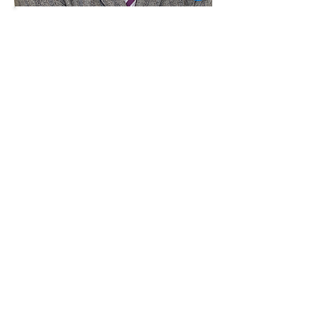
OUR PASTOR
담임목사
박건용
총신대학교 신학과(B.A) 및 신학대학원
(M.div)를 졸업했으며,
조코재미PD, 크리스천영상아카데미 강사,
청소년사역단체인 BIM 멀티미디어 팀장
등,
청소년, 청년 사역과 기독교 영상에 관련
한 사역을 해왔다.
함께하는 교회 (서울 잠실),서대문교회 (서
울 종로)에서
청소년 사역을 했으며, KIWY 청소년성경
공부시리즈
협력 집필자로 섬겼다
2010년 12월부터 본 교회에서 동역해오다
가 2024년 5월 담임목사로
취임하였다